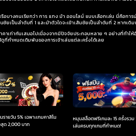
 หรือบางคนเรียกว่า การ แทง ม้า ออนไลน์ แบบเลือกเล่น นี่คือกา
นชัยเป็นลำดับที่ 1 และม้าตัวใดจะเข้าเส้นชัยเป็นลำดับที่ 2 หากเดิ
ราคาเท่ากันเสมอไปเนื่องจากมีปัจจัยประกอบหลาย ๆ อย่างที่ทำให้อั
ให้ดูที่กำหนดเดิมพันของการเข้าเล่นแต่ละครั้งได้เลย
งินรายวัน 5% เฉพาะเกมคาสิโน
หมุนสล็อตฟรีเกมละ 15 ครั้งรวม 75
งสุด 2,000 บาท
เล่นครบทุกเกมที่กำหนด!