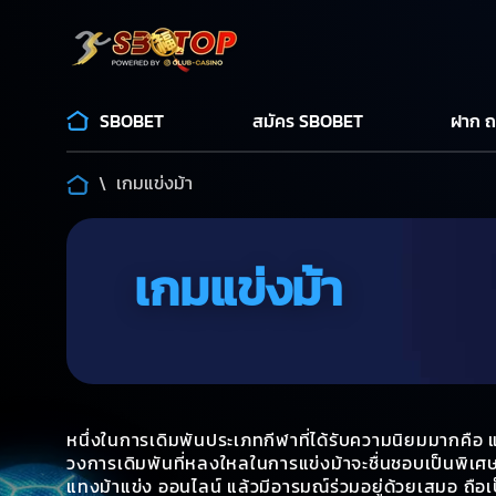
SBOBET
สมัคร SBOBET
ฝาก 
\
เกมแข่งม้า
เกมแข่งม้า
หนึ่งในการเดิมพันประเภทกีฬาที่ได้รับความนิยมมากคือ แท
วงการเดิมพันที่หลงใหลในการแข่งม้าจะชื่นชอบเป็นพิเศ
แทงม้าแข่ง ออนไลน์ แล้วมีอารมณ์ร่วมอยู่ด้วยเสมอ ถือเป็