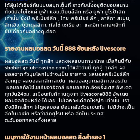
ได้ลุ้นได้เชียร์กันแบบสนุกเต็มที่ ราวกับนั่งอยู่ติดขอบสนาม
ทั้งนี้ยังไม่ใช่แค่ ยูฟ่า แชมเปี้ยนส์ลีก หรือ ยูฟ่า ยูโรป้าลีก
เท่านั้น ยังมี พรีเมียร์ลีก , ไทย พรีเมียร์ ลีก , ลาลีกา สเปน,
ลีกเอิง, บุนเดสลีกา, กัลโช่ เซเรีย อา และอีกหลายๆลีกที่
ขับเคี่ยวกันอย่างดุเดือด
รายงานผลบอลสด วันนี้ 888 ย้อนหลัง livescore
ผลบอลสด วันนี้ ทุกลีก แสดงผลแบบภาษาไทย เมื่อคืนนี้กับ
sbobet.gclub-casino.com ได้แล้ววันนี้ ทุกคู่ ทุกลีก ผล
บอลจากทั่วมุมโลกไม่ว่าจะเป็น รายการ ผลบอลพรีเมียร์ลีก
อังกฤษ ผลบอลลาลีกาสเปน ผลบอลบุนเดสลีกาเยอรมัน
ผลบอลกัลโช่เซเรียอาอิตาลี ผลบอลลีกเอิงฝรั่งเศส อัพเดต
ทุกวัน24ชม. เหมือนกับที่ท่านดูจาก livescore888 อัพเดต
ผลบอลย้อนหลัง ได้เลย ไม่เฉพาะแค่ลีกใหญ่ๆ เท่านั้น เรา
ยังมีลีกเล็กๆ ให้ดูผลบอล ย้อนหลังด้วยเช่นกัน ไม่มีว่าจะเป็น
ลีกในเอเชีย หรือว่าลีกยุโรป หรือ ลีกในประเทศ
ตะวันออกกลางทั้งหลาย
เมนูการใช้งานหน้าผลบอลสด ลิ้งสำรอง 1