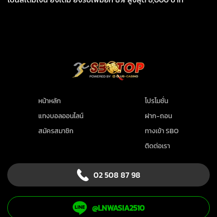
หน้าหลัก
โปรโมชั่น
แทงบอลออนไลน์
ฝาก-ถอน
สมัครสมาชิก
ทางเข้า SBO
ติดต่อเรา
02 508 87 98
@LNWASIA2510