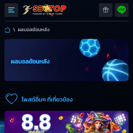
\
ผลบอลย้อนหลัง
ผลบอลย้อนหลัง
โพสต์อื่นๆ ที่เกี่ยวข้อง