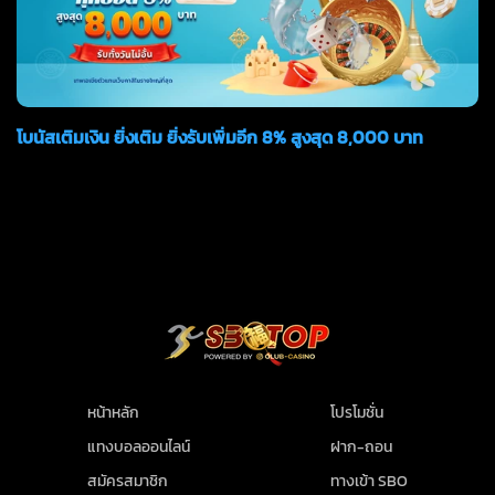
โบนัสเติมเงิน ยิ่งเติม ยิ่งรับเพิ่มอีก 8% สูงสุด 8,000 บาท
หน้าหลัก
โปรโมชั่น
แทงบอลออนไลน์
ฝาก-ถอน
สมัครสมาชิก
ทางเข้า SBO