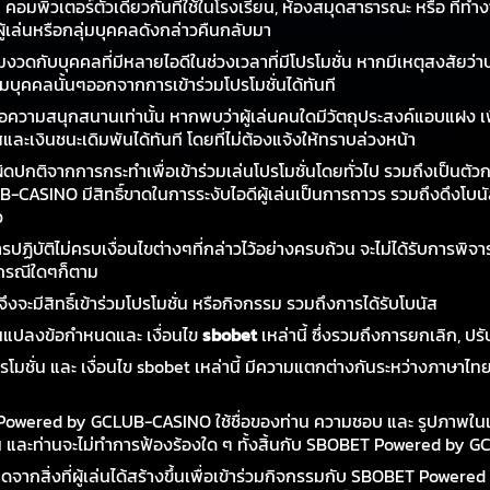
ป็น คอมพิวเตอร์ตัวเดียวกันที่ใช้ในโรงเรียน, ห้องสมุดสาธารณะ หรือ 
้เล่นหรือกลุ่มบุคคลดังกล่าวคืนกลับมา
มงวดกับบุคคลที่มีหลายไอดีในช่วงเวลาที่มีโปรโมชั่น หากมีเหตุสงสัยว่า
มบุคคลนั้นๆออกจากการเข้าร่วมโปรโมชั่นได้ทันที
เล่นเพื่อความสนุกสนานเท่านั้น หากพบว่าผู้เล่นคนใดมีวัตถุประสงค์แอบแฝ
ะเงินชนะเดิมพันได้ทันที โดยที่ไม่ต้องแจ้งให้ทราบล่วงหน้า
ปร่งใส ผิดปกติจากการกระทำเพื่อเข้าร่วมเล่นโปรโมชั่นโดยทั่วไป รวมถึงเป
ASINO มีสิทธิ์ขาดในการระงับไอดีผู้เล่นเป็นการถาวร รวมถึงดึงโบนัส
ว
ปฏิบัติไม่ครบเงื่อนไขต่างๆที่กล่าวไว้อย่างครบถ้วน จะไม่ได้รับการพิจา
นกรณีใดๆก็ตาม
งจะมีสิทธิ์เข้าร่วมโปรโมชั่น หรือกิจกรรม รวมถึงการได้รับโบนัส
ยนแปลงข้อกำหนดและ เงื่อนไข
sbobet
เหล่านี้ ซึ่งรวมถึงการยกเลิก, ปรั
ั่น และ เงื่อนไข sbobet เหล่านี้ มีความแตกต่างกันระหว่างภาษาไทย
BOBET Powered by GCLUB-CASINO ใช้ชื่อของท่าน ความชอบ และ รูปภา
ะท่านจะไม่ทำการฟ้องร้องใด ๆ ทั้งสิ้นกับ SBOBET Powered by GCLU
เกิดจากสิ่งที่ผู้เล่นได้สร้างขึ้นเพื่อเข้าร่วมกิจกรรมกับ SBOBET Pow