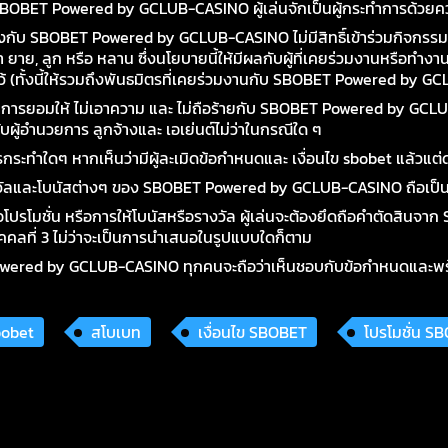
SBOBET Powered by GCLUB-CASINO ผู้เล่นจักเป็นผู้กระทำการด้วยค
้องกับ SBOBET Powered by GCLUB-CASINO ไม่มีสิทธิ์เข้าร่วมกิจกรรมแล
่า ตา ยาย, ลูก หรือ หลาน ซึ่งนโยบายนี้ให้มีผลกับผู้ที่เคยร่วมงานห
าวไว้ (ทั้งนี้ให้รวมถึงพันธมิตรที่เคยร่วมงานกับ SBOBET Powered by 
ด้วยกับการยอมให้ ไม่เอาความ และ ไม่ถือร้ายกับ SBOBET Powered by 
ับผู้อำนวยการ ลูกจ้างและ เอเย่นต์ไม่ว่าในกรณีใด ๆ
ทำใดๆ หากเห็นว่ามีผู้ละเมิดข้อกำหนดและ เงื่อนไข sbobet แล้วแต่
รางวัลและโบนัสต่างๆ ของ SBOBET Powered by GCLUB-CASINO ถือเป็นที
รือโปรโมชั่น หรือการให้โบนัสหรือรางวัล ผู้เล่นจะต้องยึดถือคำตัดสิ
ับบุคคลที่ 3 ไม่ว่าจะเป็นการนำเสนอในรูปแบบใดก็ตาม
 Powered by GCLUB-CASINO ทุกคนจะถือว่าเห็นชอบกับข้อกำหนดและพร
bobet
สโบเบท
เงื่อนไข SBOBET
โปรโมชั่น S