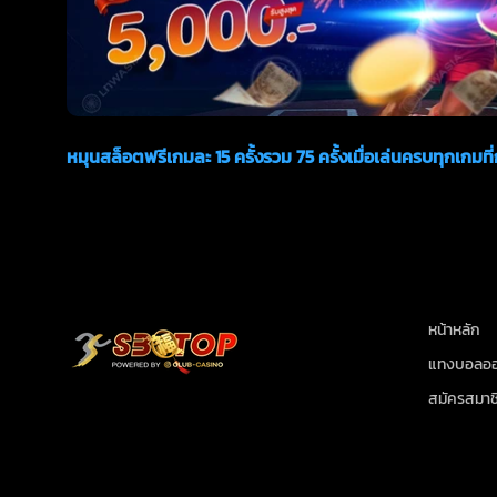
หมุนสล็อตฟรีเกมละ 15 ครั้งรวม 75 ครั้งเมื่อเล่นครบทุกเกมท
หน้าหลัก
แทงบอลออ
สมัครสมาช