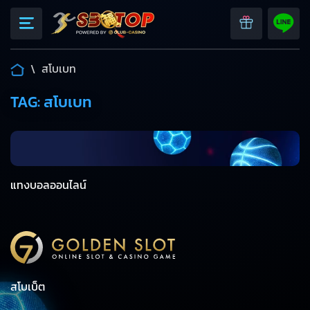
\
สโบเบท
TAG:
สโบเบท
แทงบอลออนไลน์
สโบเบ็ต