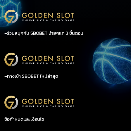
–ร่วมสนุกกับ SBOBET ง่ายๆแค่ 3 ขั้นตอน
–ทางเข้า SBOBET ใหม่ล่าสุด
ข้อกำหนดและเงื่อนไข